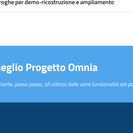
 deroghe per demo-ricostruzione e ampliamento
meglio Progetto Omnia
tente, passo passo, all'utilizzo delle varie funzionalità del po