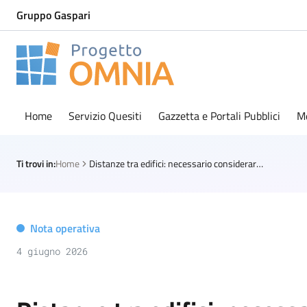
Gruppo Gaspari
Progetto Omnia
Logo Omnia
Home
Servizio Quesiti
Gazzetta e Portali Pubblici
M
Ti trovi in:
Home
Distanze tra edifici: necessario considerare tutti i fabbricati circostanti
Nota operativa
4 giugno 2026