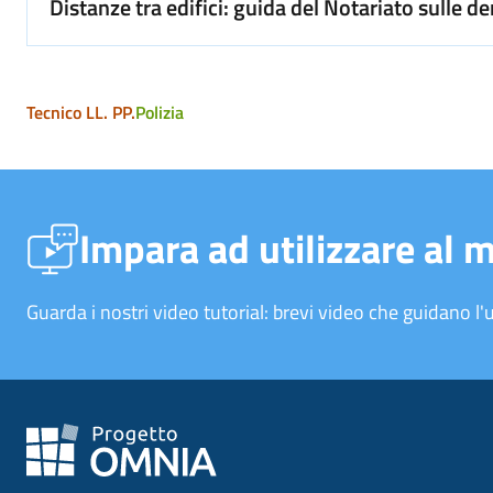
Distanze tra edifici: guida del Notariato sulle
Tecnico LL. PP.
Polizia
Impara ad utilizzare al 
Guarda i nostri video tutorial: brevi video che guidano l'u