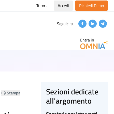
Tutorial
Accedi
Richiedi Demo
Seguici su:
Facebook
Linkedin
Teleg
Entra in
Sezioni dedicate
Stampa
all'argomento
Sanatoria per interventi