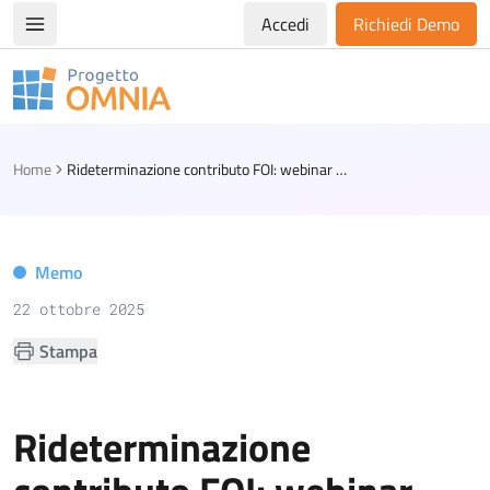
Accedi
Richiedi Demo
Apri/chiudi menù di navigazione
Progetto Omnia
Logo Omnia
Home
Rideterminazione contributo FOI: webinar ANCI-MEF 24 ottobre ore 12
Memo
22 ottobre 2025
Stampa
Rideterminazione