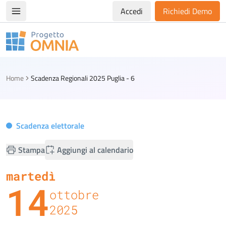
Accedi
Richiedi Demo
Apri/chiudi menù di navigazione
Progetto Omnia
Logo Omnia
Home
Scadenza Regionali 2025 Puglia - 6
Scadenza elettorale
Stampa
Aggiungi al calendario
martedì
14
ottobre
2025