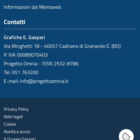
Informazioni dal Memoweb
Contatti
Grafiche E. Gaspari
Via Minghetti 18 - 40057 Cadriano di Granarolo E. (BO)
P. IVA 00089070403
Progetto Omnia - ISSN 2532-8786
Tel. 051 763200
E-mail:
info@progettoomnia.it
Privacy Policy
Note legali
Cookie
Novità e avvisi
© Gruppo Gaspari
Gestisc