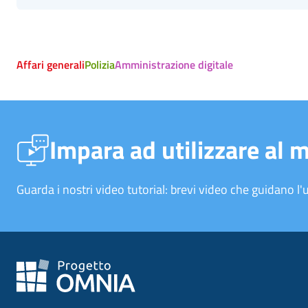
Affari generali
Polizia
Amministrazione digitale
Impara ad utilizzare al 
Guarda i nostri video tutorial: brevi video che guidano l'u