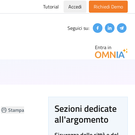
Tutorial
Accedi
Richiedi Demo
Seguici su:
Facebook
Linkedin
Teleg
Entra in
Sezioni dedicate
Stampa
all'argomento
Sicurezza delle città e del