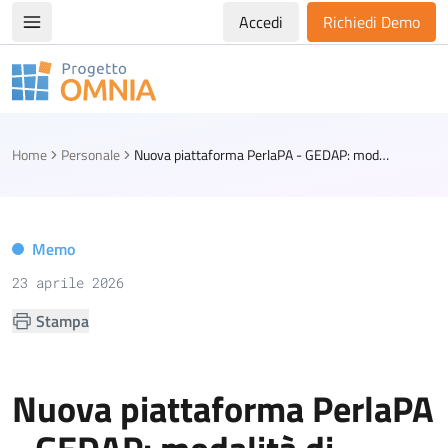
Accedi
Richiedi Demo
Apri/chiudi menù di navigazione
Progetto Omnia
Logo Omnia
Home
Personale
Nuova piattaforma PerlaPA - GEDAP: modalità di accreditamento
Memo
23 aprile 2026
Stampa
Nuova piattaforma PerlaPA