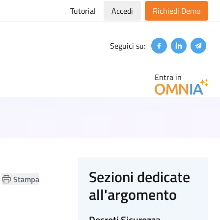
Tutorial
Accedi
Richiedi Demo
Seguici su:
Facebook
Linkedin
Teleg
Entra in
Sezioni dedicate
Stampa
all'argomento
Decreti Sicurezza