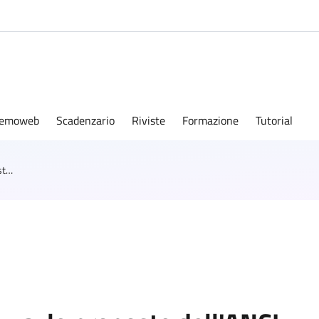
emoweb
Scadenzario
Riviste
Formazione
Tutorial
Conversione Decreto Sicurezza: le proposte dell'ANCI