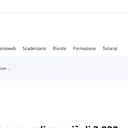
emoweb
Scadenzario
Riviste
Formazione
Tutorial
Parità di genere nelle giunte comunali con più di 3.000 abitanti: quando si può derogare