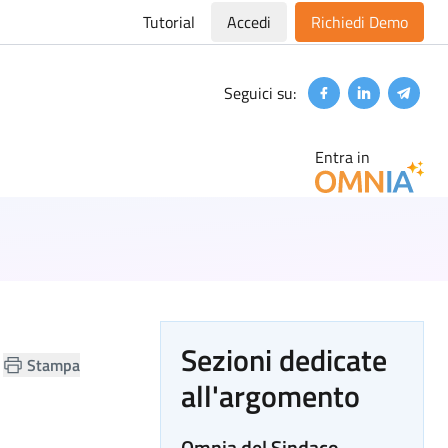
Tutorial
Accedi
Richiedi Demo
Seguici su:
Facebook
Linkedin
Teleg
Entra in
Sezioni dedicate
Stampa
all'argomento
Omnia del Sindaco