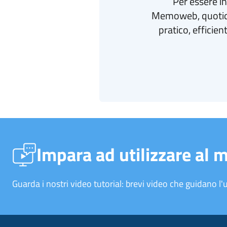
Per essere i
Memoweb, quotidi
pratico, efficie
Impara ad utilizzare al 
Guarda i nostri video tutorial: brevi video che guidano l'u