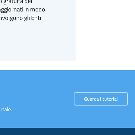
 gratuita del
ggiornati in modo
nvolgono gli Enti
Guarda i tutorial
rtale.