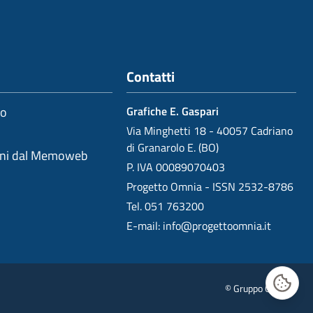
Contatti
io
Grafiche E. Gaspari
Via Minghetti 18 - 40057 Cadriano
di Granarolo E. (BO)
oni dal Memoweb
P. IVA 00089070403
Progetto Omnia - ISSN 2532-8786
Tel. 051 763200
E-mail:
info@progettoomnia.it
© Gruppo Gaspari
Gestisc