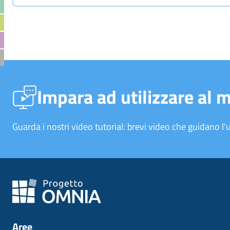
Impara ad utilizzare al 
Guarda i nostri video tutorial: brevi video che guidano l'u
Aree