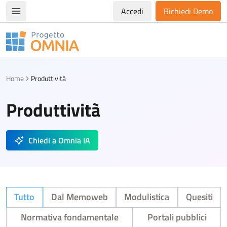
Accedi
Richiedi Demo
Apri/chiudi menù di navigazione
Progetto Omnia
Logo Omnia
Home
Produttività
Produttività
Chiedi a Omnia IA
Tutto
Dal Memoweb
Modulistica
Quesiti
Normativa fondamentale
Portali pubblici