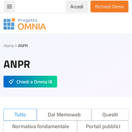
Accedi
Richiedi Demo
Apri/chiudi menù di navigazione
Progetto Omnia
Logo Omnia
Home
ANPR
ANPR
Chiedi a Omnia IA
Tutto
Dal Memoweb
Quesiti
Normativa fondamentale
Portali pubblici