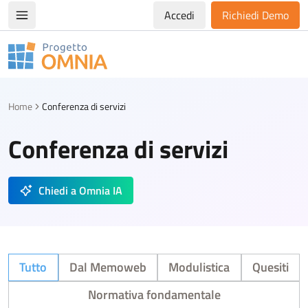
Accedi
Richiedi Demo
Apri/chiudi menù di navigazione
Progetto Omnia
Logo Omnia
Home
Conferenza di servizi
Conferenza di servizi
Chiedi a Omnia IA
Tutto
Dal Memoweb
Modulistica
Quesiti
Normativa fondamentale