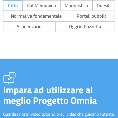
Tutto
Dal Memoweb
Modulistica
Quesiti
Normativa fondamentale
Portali pubblici
Scadenzario
Oggi in Gazzetta
Impara ad utilizzare al
meglio Progetto Omnia
Guarda i nostri video tutorial: brevi video che guidano l'utente,