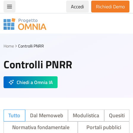
Accedi
Richiedi Demo
Apri/chiudi menù di navigazione
Progetto Omnia
Logo Omnia
Home
Controlli PNRR
Controlli PNRR
Chiedi a Omnia IA
Tutto
Dal Memoweb
Modulistica
Quesiti
Normativa fondamentale
Portali pubblici