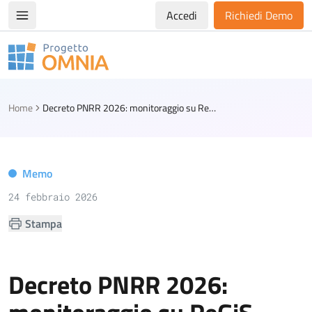
Accedi
Richiedi Demo
Apri/chiudi menù di navigazione
Progetto Omnia
Logo Omnia
Home
Decreto PNRR 2026: monitoraggio su ReGiS entro il decimo giorno di ciascun mese
Memo
24 febbraio 2026
Stampa
Decreto PNRR 2026: