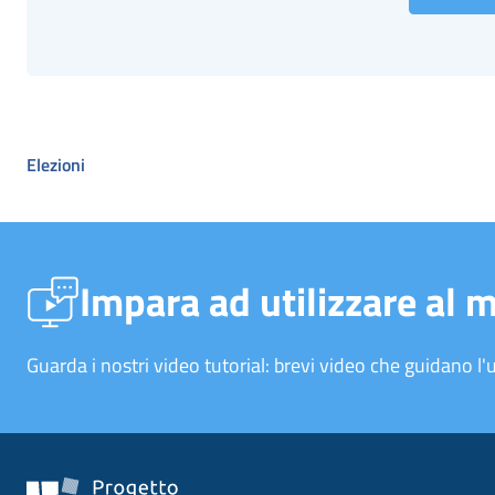
Elezioni
Impara ad utilizzare al 
Guarda i nostri video tutorial: brevi video che guidano l'u