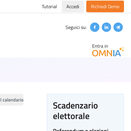
Tutorial
Accedi
Richiedi Demo
Seguici su:
Facebook
Linkedin
Teleg
Entra in
l calendario
Scadenzario
elettorale
Referendum e elezioni