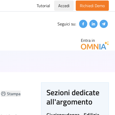
Tutorial
Accedi
Richiedi Demo
Seguici su:
Facebook
Linkedin
Teleg
Entra in
Sezioni dedicate
Stampa
all'argomento
Giurisprudenza - Edilizia