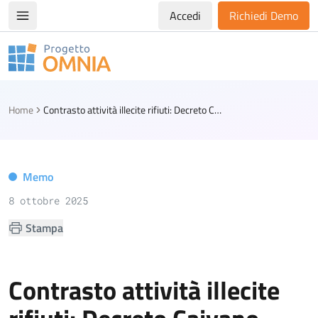
Accedi
Richiedi Demo
Apri/chiudi menù di navigazione
Progetto Omnia
Logo Omnia
Home
Contrasto attività illecite rifiuti: Decreto Caivano convertito in legge
Memo
8 ottobre 2025
Stampa
Contrasto attività illecite