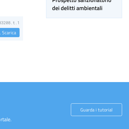
dei delitti ambientali
33208.t.1
Scarica
Guarda i tutorial
rtale.