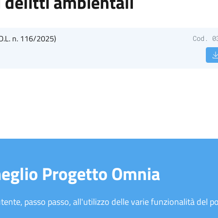
 delitti ambientali
 D.L. n. 116/2025)
Cod. 0
meglio Progetto Omnia
tente, passo passo, all'utilizzo delle varie funzionalità del po