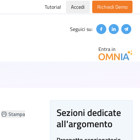
Tutorial
Accedi
Richiedi Demo
Seguici su:
Facebook
Linkedin
Teleg
Entra in
Sezioni dedicate
Stampa
all'argomento
Prospetto sanzionatorio