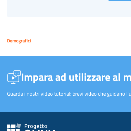
Demografici
Impara ad utilizzare al 
Guarda i nostri video tutorial: brevi video che guidano l'u