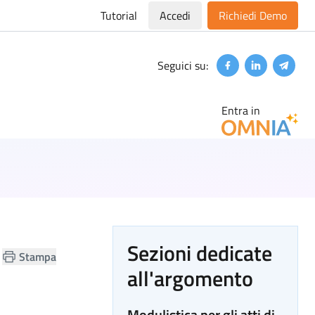
Tutorial
Accedi
Richiedi Demo
Seguici su:
Facebook
Linkedin
Teleg
Entra in
Sezioni dedicate
Stampa
all'argomento
Modulistica per gli atti di