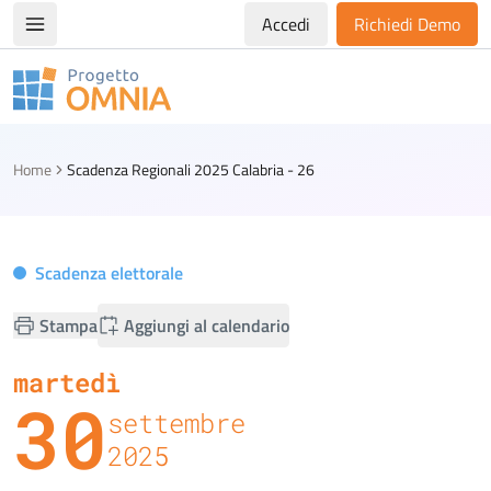
Accedi
Richiedi Demo
Apri/chiudi menù di navigazione
Progetto Omnia
Logo Omnia
Home
Scadenza Regionali 2025 Calabria - 26
Scadenza elettorale
Stampa
Aggiungi al calendario
martedì
30
settembre
2025