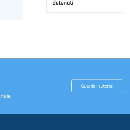
detenuti
Guarda i tutorial
rtale.