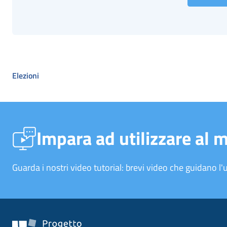
Elezioni
Impara ad utilizzare al 
Guarda i nostri video tutorial: brevi video che guidano l'u