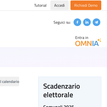
Tutorial
Accedi
Richiedi Demo
Seguici su:
Facebook
Linkedin
Teleg
Entra in
l calendario
Scadenzario
elettorale
Comunali 2025 -