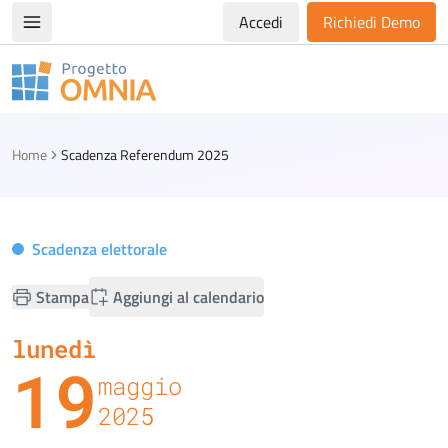
Accedi
Richiedi Demo
Apri/chiudi menù di navigazione
Progetto Omnia
Logo Omnia
Home
Scadenza Referendum 2025
Scadenza elettorale
Stampa
Aggiungi al calendario
lunedì
19
maggio
2025