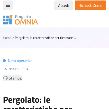
Accedi
Richiedi Demo
Apri/chiudi menù di navigazione
Progetto Omnia
Logo Omnia
Home
Pergolato: le caratteristiche per rientrare nell'edilizia libera
Nota operativa
15 marzo 2024
Stampa
Pergolato: le