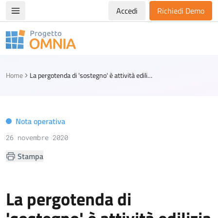
Accedi
Richiedi Demo
Apri/chiudi menù di navigazione
Progetto Omnia
Logo Omnia
Home
La pergotenda di 'sostegno' è attività edilizia libera
Nota operativa
26 novembre 2020
Stampa
La pergotenda di