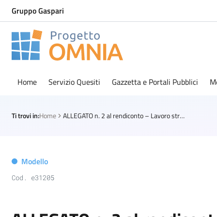
Gruppo Gaspari
Progetto Omnia
Logo Omnia
Home
Servizio Quesiti
Gazzetta e Portali Pubblici
M
Ti trovi in:
Home
ALLEGATO n. 2 al rendiconto – Lavoro straordinario ai dipendenti comunali
Modello
Cod. e31205