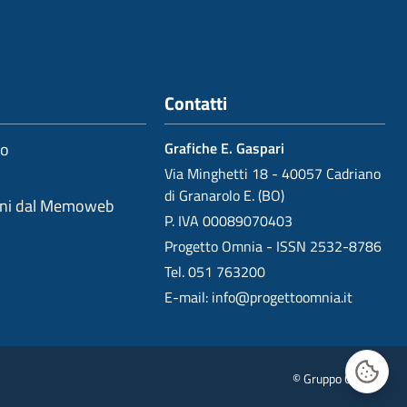
Contatti
io
Grafiche E. Gaspari
Via Minghetti 18 - 40057 Cadriano
di Granarolo E. (BO)
oni dal Memoweb
P. IVA 00089070403
Progetto Omnia - ISSN 2532-8786
Tel. 051 763200
E-mail:
info@progettoomnia.it
© Gruppo Gaspari
Gestisc