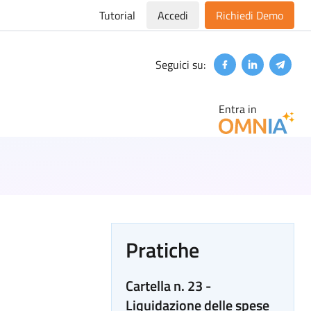
Tutorial
Accedi
Richiedi Demo
Seguici su:
Facebook
Linkedin
Teleg
Entra in
Pratiche
Cartella n. 23 -
Liquidazione delle spese