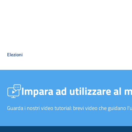
Elezioni
Impara ad utilizzare al 
Guarda i nostri video tutorial: brevi video che guidano l'u