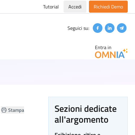
Tutorial
Accedi
Richiedi Demo
Seguici su:
Facebook
Linkedin
Teleg
Entra in
Sezioni dedicate
Stampa
all'argomento
Esibizione, ritiro e