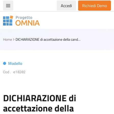
Accedi
Richiedi Demo
Apri/chiudi menù di navigazione
Progetto Omnia
Logo Omnia
Home
DICHIARAZIONE di accettazione della candidatura alla carica di sindaco - Comuni superiori a 15.000 abitanti
Modello
Cod. e18202
DICHIARAZIONE di
accettazione della