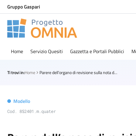
Gruppo Gaspari
Progetto Omnia
Logo Omnia
Home
Servizio Quesiti
Gazzetta e Portali Pubblici
M
Ti trovi in:
Home
Parere dell’organo di revisione sulla nota di aggiornamento al DUP (modello ufficiale Ancrel)
Modello
Cod. 852401.m.quater