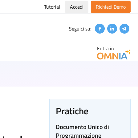
Tutorial
Accedi
Richiedi Demo
Seguici su:
Facebook
Linkedin
Teleg
Entra in
Pratiche
Documento Unico di
Programmazione