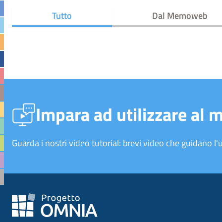
Tutto
Dal Memoweb
Impara ad utilizzare al 
Guarda i nostri video tutorial: brevi video che guidano l'u