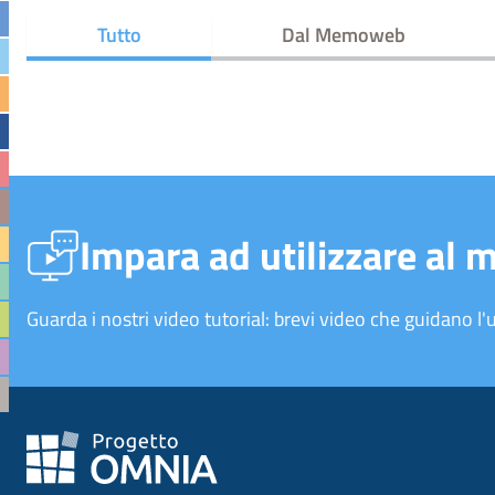
Tutto
Dal Memoweb
Impara ad utilizzare al 
Guarda i nostri video tutorial: brevi video che guidano l'u