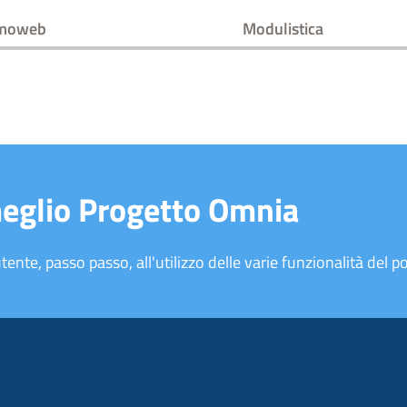
emoweb
Modulistica
meglio Progetto Omnia
tente, passo passo, all'utilizzo delle varie funzionalità del po