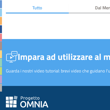
Tutto
Dal M
Impara ad utilizzare al 
Guarda i nostri video tutorial: brevi video che guidano l'u