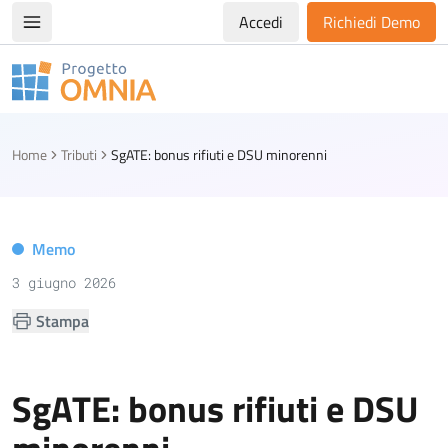
Accedi
Richiedi Demo
Apri/chiudi menù di navigazione
Progetto Omnia
Logo Omnia
Home
Tributi
SgATE: bonus rifiuti e DSU minorenni
Memo
3 giugno 2026
Stampa
SgATE: bonus rifiuti e DSU