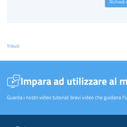
Richiedi
Tributi
Impara ad utilizzare al 
Guarda i nostri video tutorial: brevi video che guidano l'u