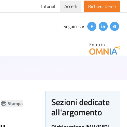
Tutorial
Accedi
Richiedi Demo
Seguici su:
Facebook
Linkedin
Teleg
Entra in
Sezioni dedicate
Stampa
all'argomento
Dichiarazione IMU/IMPI