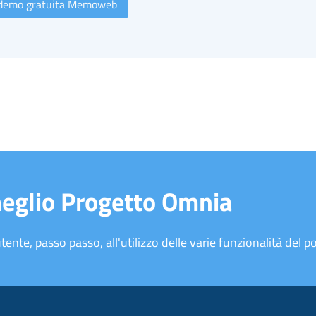
 demo gratuita Memoweb
meglio Progetto Omnia
tente, passo passo, all'utilizzo delle varie funzionalità del po