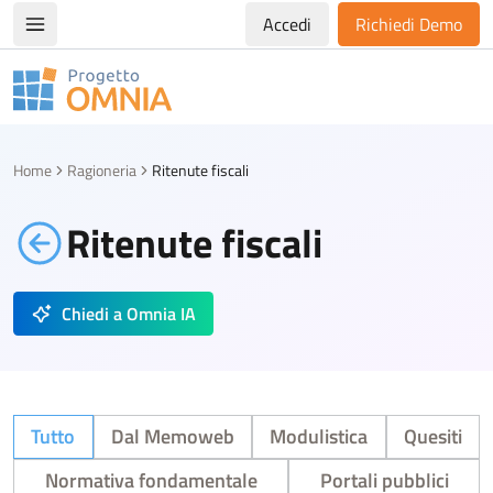
Accedi
Richiedi Demo
Apri/chiudi menù di navigazione
Progetto Omnia
Logo Omnia
Home
Ragioneria
Ritenute fiscali
Ritenute fiscali
Chiedi a Omnia IA
Tutto
Dal Memoweb
Modulistica
Quesiti
Normativa fondamentale
Portali pubblici