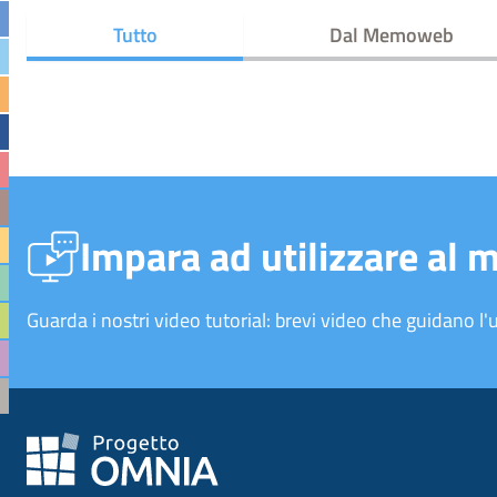
Tutto
Dal Memoweb
Impara ad utilizzare al 
Guarda i nostri video tutorial: brevi video che guidano l'u