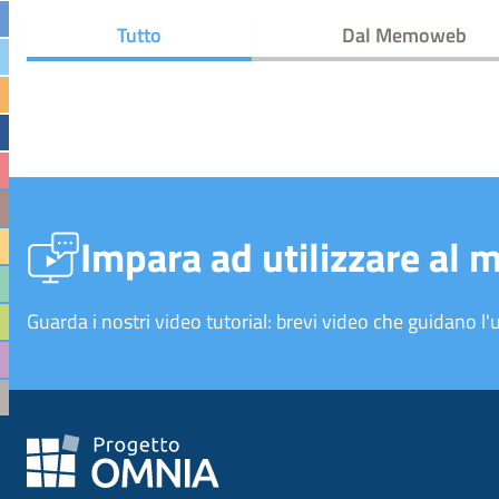
Tutto
Dal Memoweb
Impara ad utilizzare al 
Guarda i nostri video tutorial: brevi video che guidano l'u