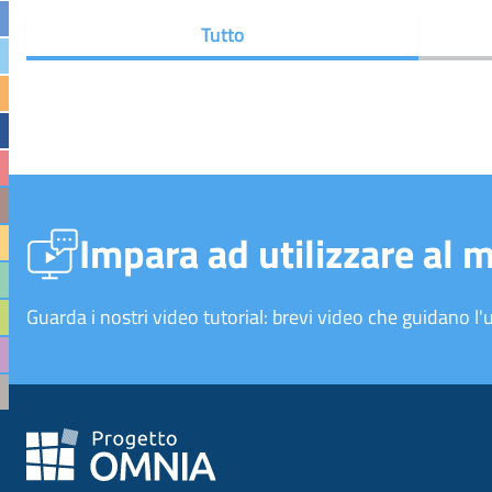
Tutto
Impara ad utilizzare al 
Guarda i nostri video tutorial: brevi video che guidano l'u