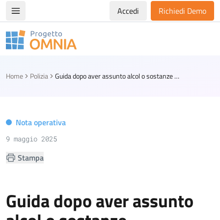
Accedi
Richiedi Demo
Apri/chiudi menù di navigazione
Progetto Omnia
Logo Omnia
Home
Polizia
Guida dopo aver assunto alcol o sostanze stupefacenti: la circolare del Ministero dell’Interno e della Salute
Nota operativa
9 maggio 2025
Stampa
Guida dopo aver assunto