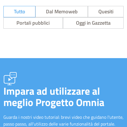
Tutto
Dal Memoweb
Quesiti
Portali pubblici
Oggi in Gazzetta
Impara ad utilizzare al
meglio Progetto Omnia
Guarda i nostri video tutorial: brevi video che guidano l'utente,
passo passo, all'utilizzo delle varie funzionalità del portale.