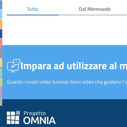
Tutto
Dal Memoweb
Impara ad utilizzare al 
Guarda i nostri video tutorial: brevi video che guidano l'u