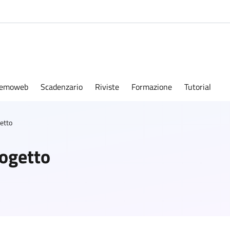
emoweb
Scadenzario
Riviste
Formazione
Tutorial
getto
rogetto