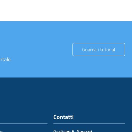
Guarda i tutorial
rtale.
Contatti
io
Grafiche E. Gaspari