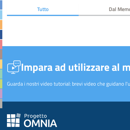
Tutto
Dal Mem
Impara ad utilizzare al 
Guarda i nostri video tutorial: brevi video che guidano l'u