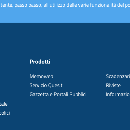
tente, passo passo, all'utilizzo delle varie funzionalità del po
Prodotti
Memoweb
Scadenzar
Servizio Quesiti
Riviste
Gazzetta e Portali Pubblici
Informazi
tale
blici