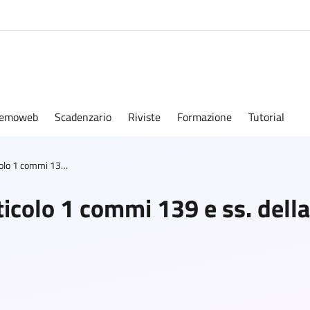
emoweb
Scadenzario
Riviste
Formazione
Tutorial
Art.30 - Modifiche all’articolo 1 commi 139 e ss. della legge 30 dicembre 2018, n. 145
rticolo 1 commi 139 e ss. del