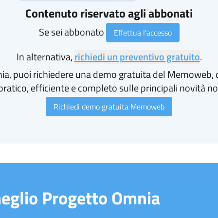
Contenuto riservato agli abbonati
Se sei abbonato
Effettua l'accesso
In alternativa,
richiedi un preventivo gratuito
.
nia, puoi richiedere una demo gratuita del Memoweb, 
atico, efficiente e completo sulle principali novità no
Richiedi demo gratuita Memoweb
meglio Progetto Omnia