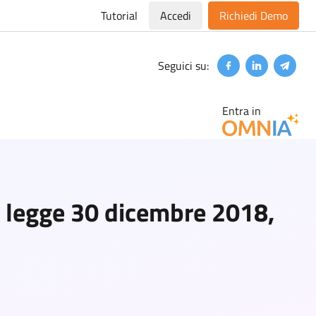
Tutorial
Accedi
Richiedi Demo
Seguici su:
Facebook
Linkedin
Teleg
Entra in
la legge 30 dicembre 2018,