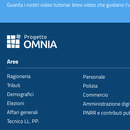
Guarda i nostri video tutorial: brevi video che guidano l'u
Aree
Ragioneria
Personale
Tributi
Polizia
Demografici
Commercio
Elezioni
Amministrazione digi
Affari generali
PNRR e contributi pub
Tecnico LL. PP.