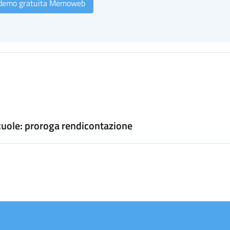
 demo gratuita Memoweb
scuole: proroga rendicontazione