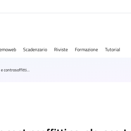
emoweb
Scadenzario
Riviste
Formazione
Tutorial
Indagini diagnostiche solai e controsoffitti scuole: apertura piattaforma