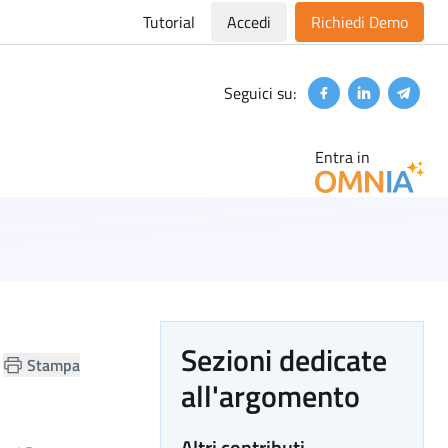
Tutorial
Accedi
Richiedi Demo
Seguici su:
Facebook
Linkedin
Teleg
Entra in
Sezioni dedicate
Stampa
all'argomento
Altri contributi