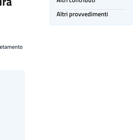
ura
Altri provvedimenti
pletamento