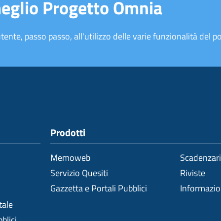
meglio Progetto Omnia
tente, passo passo, all'utilizzo delle varie funzionalità del po
Prodotti
Memoweb
Scadenzar
Servizio Quesiti
Riviste
Gazzetta e Portali Pubblici
Informazi
tale
blici