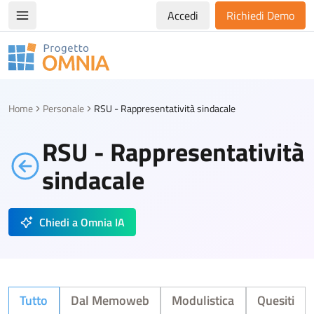
Accedi
Richiedi Demo
Apri/chiudi menù di navigazione
Progetto Omnia
Logo Omnia
Home
Personale
RSU - Rappresentatività sindacale
RSU - Rappresentatività
sindacale
Chiedi a Omnia IA
Tutto
Dal Memoweb
Modulistica
Quesiti