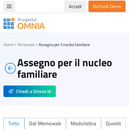
Accedi
Richiedi Demo
Apri/chiudi menù di navigazione
Progetto Omnia
Logo Omnia
Home
Personale
Assegno per il nucleo familiare
Assegno per il nucleo
familiare
Chiedi a Omnia IA
Tutto
Dal Memoweb
Modulistica
Quesiti