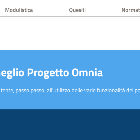
Modulistica
Quesiti
Normat
meglio Progetto Omnia
tente, passo passo, all'utilizzo delle varie funzionalità del po