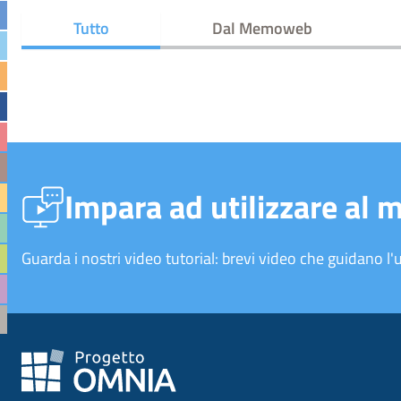
Tutto
Dal Memoweb
Impara ad utilizzare al 
Guarda i nostri video tutorial: brevi video che guidano l'u