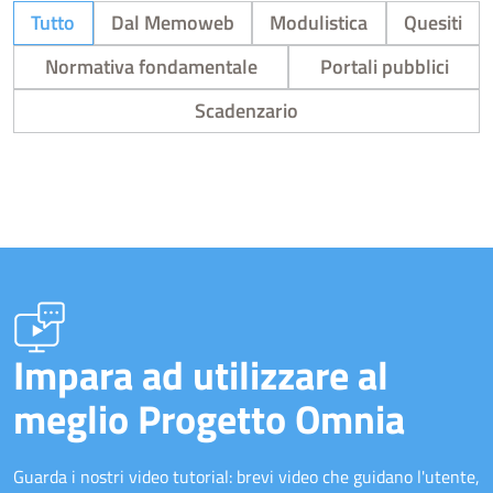
Tutto
Dal Memoweb
Modulistica
Quesiti
Normativa fondamentale
Portali pubblici
Scadenzario
Impara ad utilizzare al
meglio Progetto Omnia
Guarda i nostri video tutorial: brevi video che guidano l'utente,